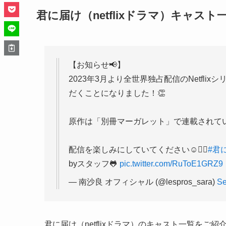
君に届け（netflixドラマ）キャスト
【お知らせ📢】
2023年3月より全世界独占配信のNetfl
だくことになりました！👏
原作は「別冊マーガレット」で連載されてい
配信を楽しみにしていてください☺️❤️‍🔥
#君
byスタッフ🐸
pic.twitter.com/RuToE1GRZ9
— 南沙良 オフィシャル (@lespros_sara)
Se
君に届け（netflixドラマ）のキャスト一覧をご紹