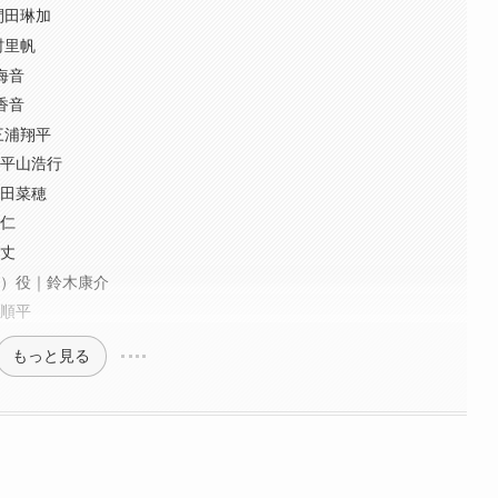
間田琳加
村里帆
海音
香音
三浦翔平
｜平山浩行
戸田菜穂
木仁
貴丈
ち）役｜鈴木康介
井順平
もっと見る