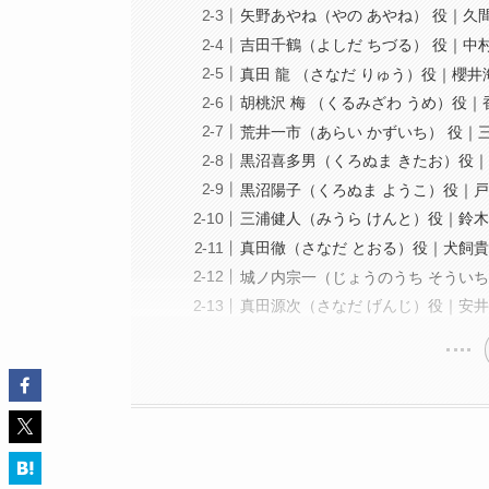
矢野あやね（やの あやね） 役｜久
吉田千鶴（よしだ ちづる） 役｜中
真田 龍 （さなだ りゅう）役｜櫻井
胡桃沢 梅 （くるみざわ うめ）役｜
荒井一市（あらい かずいち） 役｜
黒沼喜多男（くろぬま きたお）役
黒沼陽子（くろぬま ようこ）役｜
三浦健人（みうら けんと）役｜鈴
真田徹（さなだ とおる）役｜犬飼
城ノ内宗一（じょうのうち そうい
真田源次（さなだ げんじ）役｜安