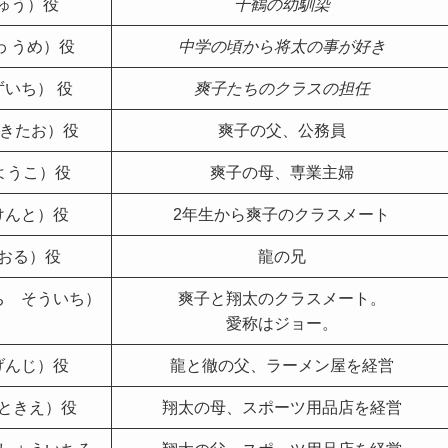
りゅう）役
千鶴の幼馴染
わ うめ）役
中学の頃から将太の事が好き
ずいち） 役
爽子たちのクラスの担任
 きたお）役
爽子の父、公務員
ようこ）役
爽子の母、専業主婦
けんと）役
2年生から爽子のクラスメート
おる）役
龍の兄
ち そういち）
爽子と翔太のクラスメート。
愛称はジョー。
げんじ）役
龍と徹の父、ラーメン屋を経営
ときえ）役
翔太の母、スポーツ用品店を経営