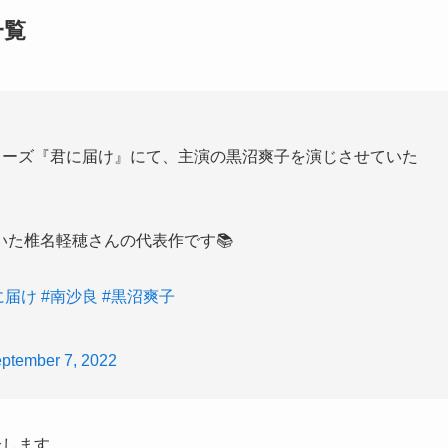
一覧
ixシリーズ『君に届け』にて、主演の黒沼爽子を演じさせていた
た椎名軽穂さんの代表作です📚
に届け
#南沙良
#黒沼爽子
ptember 7, 2022
介します。