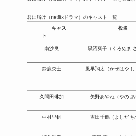
君に届け（netflixドラマ）のキャスト一覧
キャス
役名
ト
南沙良
黒沼爽子（くろぬま 
鈴鹿央士
風早翔太（かぜはや し
久間田琳加
矢野あやね（やの あ
中村里帆
吉田千鶴（よしだ ち