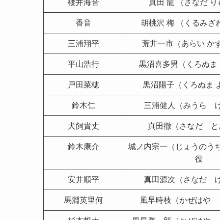
櫻井海音
真田 龍 （さなだ 
香音
胡桃沢 梅 （くるみざ
三浦翔平
荒井一市（あらい か
平山浩行
黒沼喜多男（くろぬま
戸田菜穂
黒沼陽子（くろぬま 
鈴木仁
三浦健人（みうら 
犬飼貴丈
真田徹（さなだ と
鈴木康介
城ノ内宗一（じょうのう
役
安井順平
真田源次（さなだ 
馬淵英里何
風早時枝（かぜはや 