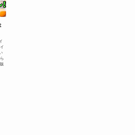
は
イ
ダイ
い
ちら
 販