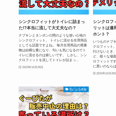
シンクロフィットがトイレに詰まっ
シンクロフ
た!?本当に流して大丈夫なの？
リットは違
ホント？
ナプキンとタンポンの間のような使い心地の
シンクロフィット。 トイレに流せる生理用品
いつものナプ
としても話題ですよね。 毎月生理用品の廃棄
クロフィット。
物は結構な量になり、匂いも気になるのでト
行けないとき
イレに流せるのは嬉しいです。 しかし、シン
ど、様々な場面
クロフィットを流してトイレが詰まっ...
ロフィットです
に悪いのならば
2023年10月29日
2023年10月29
気になる情報