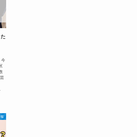
した
 今
区
数
た芸
.
情報