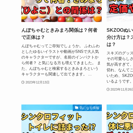
んぽちゃむときみまろ関係は？何者
SKZOOぬ
で正体は？
分け方は？
は？
んぽちゃむってご存知でしょうか。 ふわふわ
としたゆるいイラストや動画がSNSで大人気
スキズのグッズ
のキャラクターですが、名前のインパクトか
その可愛らしさ
ら何者？ と気になる方も増えてきました。 ま
気が高すぎて、
た、んぽちゃむと検索するときみまろという
切れ、なんてこ
キャラクターも関連して出てきます。 ...
いため、SKZ
いるようです。 
2023年12月13日
2023年11月26
気になる情報