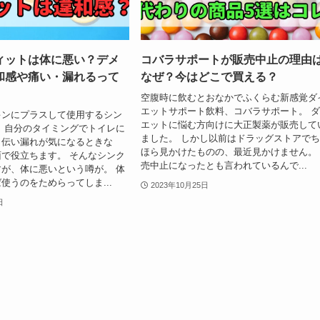
ィットは体に悪い？デメ
コバラサポートが販売中止の理由
和感や痛い・漏れるって
なぜ？今はどこで買える？
空腹時に飲むとおなかでふくらむ新感覚ダ
エットサポート飲料、コバラサポート。 
キンにプラスして使用するシン
エットに悩む方向けに大正製薬が販売して
 自分のタイミングでトイレに
ました。 しかし以前はドラッグストアで
、伝い漏れが気になるときな
ほら見かけたものの、最近見かけません。
で役立ちます。 そんなシンク
売中止になったとも言われているんで...
が、体に悪いという噂が。 体
使うのをためらってしま...
2023年10月25日
日