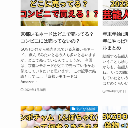
京都レモネードはどこで売ってる？
年末年始に離
コンビニには売ってないの？
年にやっぱ
ルまとめ
SUNTORYから発売されている京都レモネー
ド。 飲んでみたいと思う人も多いと思います
結婚する芸能
が、どこで売っているんでしょうか。 今回
いうことも珍し
は、京都レモネードがどこで売っているかお
からも、芸能
伝えしていきたいと思います。 この記事の結
ね。 いつの間
論としては… 「京都レモネードは
していたという
Amazon・...
はどのくらいい
2024年1月20日
2024年1月1日
気になる情報