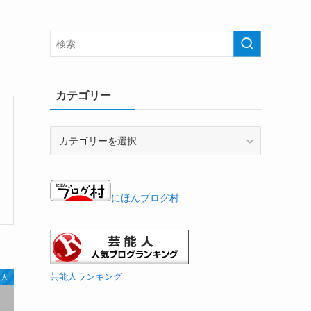
カテゴリー
カ
テ
ゴ
リ
ー
にほんブログ村
芸能人ランキング
名人