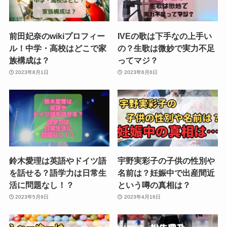
前田妃奈のwikiプロフィー
IVEの歌は下手なの上手い
ル！中学・高校はどこで家
の？生歌は微妙で実力不足
族構成は？
ってマジ？
2023年8月1日
2023年6月6日
鈴木愛理は英語やドイツ語
宇野実彩子の子供の性別や
を話せる？語学力は日常生
名前は？妊娠中で出産間近
活に問題なし！？
という噂の真相は？
2023年5月9日
2023年4月16日