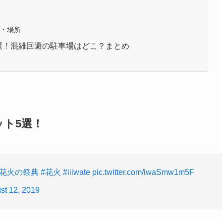
数・場所
5選！混雑回避の駐車場はどこ？まとめ
ット5選！
岡花火の祭典
#花火
#iiiwate
pic.twitter.com/iwaSmw1m5F
st 12, 2019