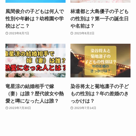
風間俊介の子どもは何人で
林遣都と大島優子の子ども
性別や年齢は？幼稚園や学
の性別は？第一子の誕生日
校はどこ？
や名前は？
2023年8月7日
2023年8月2日
竜星涼の結婚相手で嫁
染谷将太と菊地凛子の子ど
（妻）は誰？歴代彼女や熱
もの性別は？年の差婚のき
愛と噂になった人は誰？
っかけは？
2023年7月30日
2023年7月14日