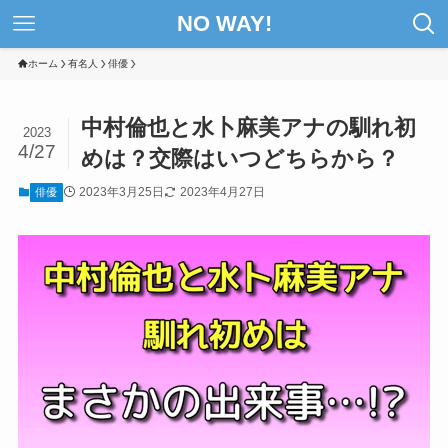
NO WAY!
ホーム
有名人
俳優
中村倫也と水卜麻美アナの馴れ初
2023
4/27
めは？交際はいつどちらから？
2023年3月25日
2023年4月27日
俳優