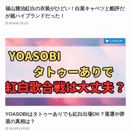
福山雅治紅白の衣装がひどい！白菜キャベツと酷評だ
が超ハイブランドだった！
2024年1月1日
紅白歌合戦
YOASOBIはタトゥーありでも紅白出場OK？落選や辞
退の真相は？
2023年12月5日